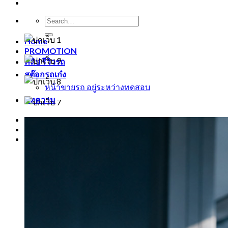
Home
PROMOTION
คลิป รีวิวรถ
สต๊อกรถเก๋ง
หน้าขายรถ อยู่ระหว่างทดสอบ
บทความ
-
-