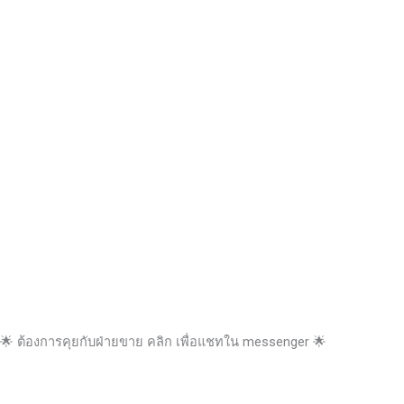
🌟 ต้องการคุยกับฝ่ายขาย คลิก เพื่อแชทใน messenger 🌟