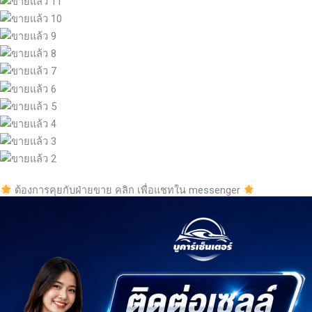
ต้องการคุยกับฝ่ายขาย คลิก เพื่อแชทใน messenger